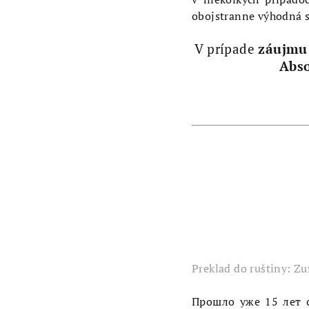
obojstranne výhodná s
V prípade
záujmu
Abs
Preklad do ruštiny: Z
Прошло уже 15 лет 