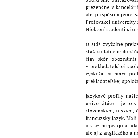
prezenčne v kancelári
ale prispôsobujeme s
Prešovskej univerzity
Niektorí študenti si u 
O stáž zvyčajne preja
stáž dodatočne doháňaj
čím skôr oboznámiť
v prekladateľskej spo
vyskúšať si prácu pre
prekladateľskej spoloč
Jazykové profily naši
univerzitách – je to 
slovenským, ruským, 
francúzsky jazyk. Mali
o stáž prejavujú aj uk
ale aj z anglického a 