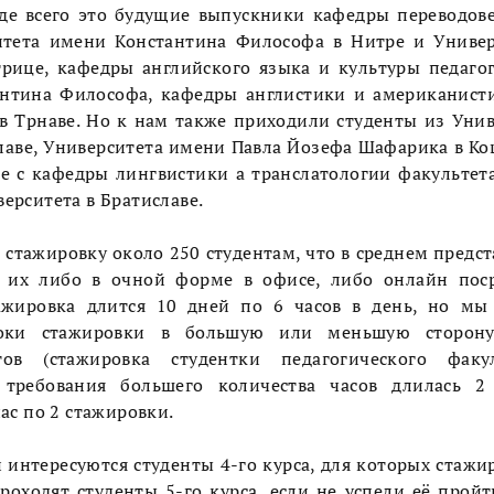
жде всего это будущие выпускники кафедры переводов
итета имени Константина Философа в Нитре и Униве
трице, кафедры английского языка и культуры педагог
антина Философа, кафедры англистики и американисти
в Трнаве. Но к нам
также приходили
студенты из Унив
лаве, Университета имени Павла Йозефа Шафарика в К
же с кафедры лингвистики а транслатологии факульте
ерситета в Братиславе.
стажировку около 250 студентам, что в среднем предст
м их либо в очной форме в офисе, либо онлайн пос
ажировка длится 10 дней по 6 часов в день, но м
роки стажировки в большую или меньшую сторон
тов (стажировка студентки педагогического факу
 требования большего количества часов длилась 2
ас по 2 стажировки.
интересуются студенты 4-го курса, для которых стажи
роходят студенты 5-го курса, если не успели её пройт