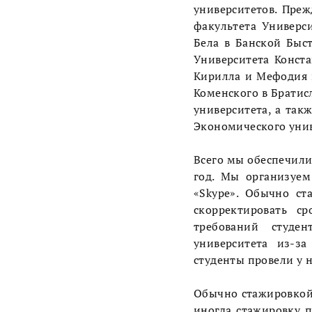
университетов. Пре
факультета Универс
Бела в Банской Быс
Университета Конст
Кирилла и Мефодия 
Коменского в Братис
университета, а так
Экономического унив
Всего мы обеспечили 
год. Мы организуе
«Skype». Обычно ст
скорректировать с
требований студен
университета из-за
студенты провели у н
Обычно стажировкой 
иногда стажировку п