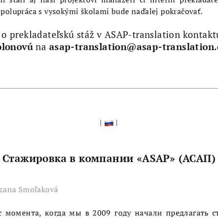
polupráca s vysokými školami bude naďalej pokračovať.
o prekladateľskú stáž v ASAP-translation kontakt
olonovú
na
asap-translation@asap-translation
|
|
Стажировка в компании «ASAP» (АСАП)
uzana Smoľaková
с момента, когда мы в 2009 году начали предлагать с