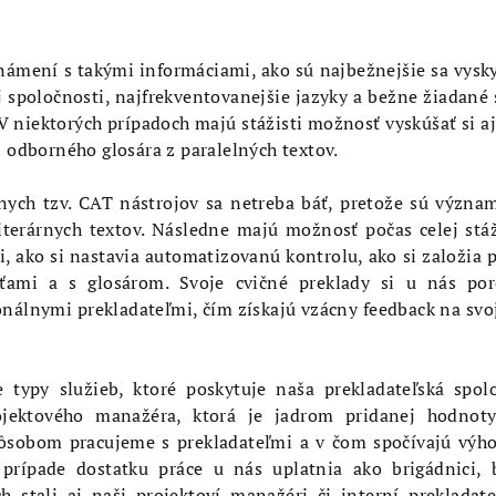
známení s takými informáciami, ako sú najbežnejšie sa vysk
j spoločnosti, najfrekventovanejšie jazyky a bežne žiadané
 niektorých prípadoch majú stážisti možnosť vyskúšať si a
 odborného glosára z paralelných textov.
znych tzv. CAT nástrojov sa netreba báť, pretože sú význ
literárnych textov. Následne majú možnosť počas celej stá
si, ako si nastavia automatizovanú kontrolu, ako si založia p
ťami a s glosárom. Svoje cvičné preklady si u nás por
nálnymi prekladateľmi, čím získajú vzácny feedback na svo
 typy služieb, ktoré poskytuje naša prekladateľská spol
jektového manažéra, ktorá je jadrom pridanej hodnoty
sobom pracujeme s prekladateľmi a v čom spočívajú výhod
v prípade dostatku práce u nás uplatnia ako brigádnici,
h stali aj naši projektoví manažéri či interní prekladate