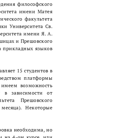
едения философского
рситета имени Матея
ического факультета
ки Университета Св.
ерситета имени Я. А.
ошицах и Прешовского
та прикладных языков
авляет 15 студентов в
редством платформы
ы имеем возможность
у в зависимости от
льтета Прешовского
 месяца). Некоторые
ровка необходима, но
и на 4-ом курсе, или