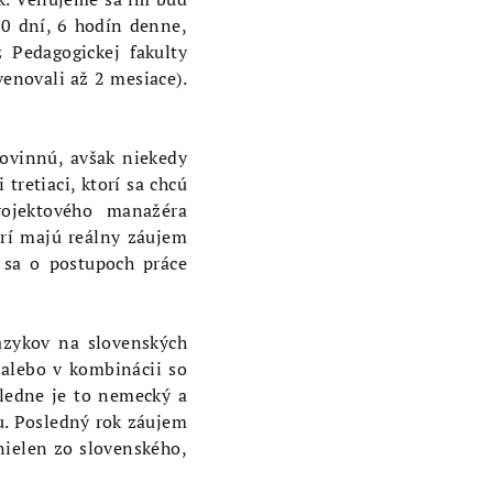
10 dní, 6 hodín denne,
 Pedagogickej fakulty
enovali až 2 mesiace).
povinnú, avšak niekedy
tretiaci, ktorí sa chcú
ojektového manažéra
orí majú reálny záujem
ť sa o postupoch práce
jazykov na slovenských
 alebo v kombinácii so
ledne je to nemecký a
ku. Posledný rok záujem
 nielen zo slovenského,