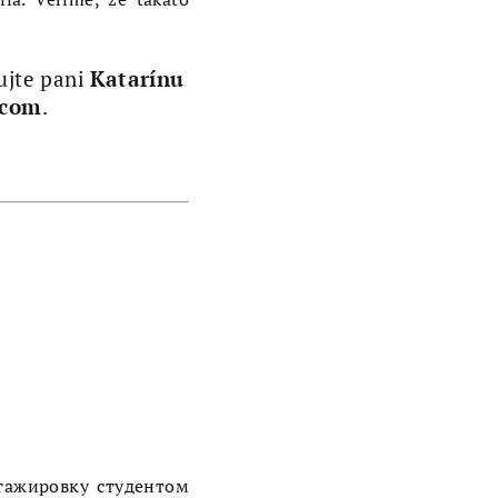
ujte pani
Katarínu
.com
.
тажировку студентом