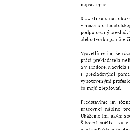
najčastejšie.
Stážisti sú u nás obo
v našej prekladateľske
podporovaný preklad. V
alebo tvorbu pamäte či
Vysvetlíme im, že rô
práci prekladateľa ne
a v Tradose. Nacvičia 
s prekladovými pamä
vyhotovenými profesio
čo majú zlepšovať.
Predstavíme im rôzne
pracovnej náplne pro
Ukážeme im, akým spô
Šikovní stážisti sa 
v niekoľkých prípadoc