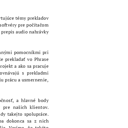
ytujúce témy prekladov
 softvéry pre počítačom
j prepis audio nahrávky
amnými pomocníkmi pri
že prekladať vo Phrase
rojekt a ako sa pracuje
ovnávajú s prekladmi
ju prácu a usmernenie,
očnosť, a hlavné body
 pre našich klientov.
y takejto spolupráce.
 ba dokonca sa z nich
lia. Veríme, že takáto