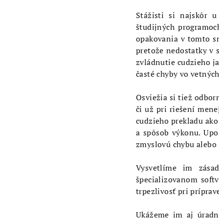
Stážisti si najskôr 
študijných programoch
opakovania v tomto sme
pretože nedostatky v s
zvládnutie cudzieho ja
časté chyby vo vetných
Osviežia si tiež odbor
či už pri riešení mene
cudzieho prekladu ako 
a spôsob výkonu. Upo
zmyslovú chybu alebo 
Vysvetlíme im zása
špecializovanom softv
trpezlivosť pri prípra
Ukážeme im aj úradný