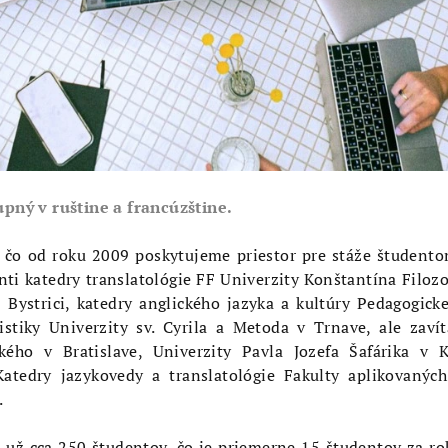
upný v ruštine a francúzštine.
 čo od roku 2009 poskytujeme priestor pre stáže študento
ti katedry translatológie FF Univerzity Konštantína Filozo
 Bystrici, katedry anglického jazyka a kultúry Pedagogicke
istiky Univerzity sv. Cyrila a Metoda v Trnave, ale zaví
ého v Bratislave, Univerzity Pavla Jozefa Šafárika v K
 Katedry jazykovedy a translatológie Fakulty aplikovanýc
.
 už cca 250 študentov, čo je priemerne 15 študentov za r