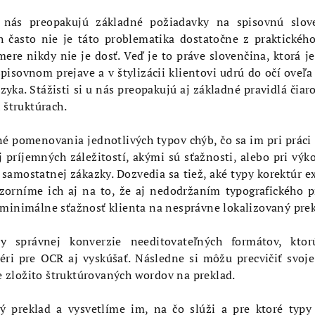
u nás preopakujú základné požiadavky na spisovnú slov
 často nie je táto problematika dostatočne z praktickéh
re nikdy nie je dosť. Veď je to práve slovenčina, ktorá je
pisovnom prejave a v štylizácii klientovi udrú do očí oveľ
zyka. Stážisti si u nás preopakujú aj základné pravidlá čia
 štruktúrach.
né pomenovania jednotlivých typov chýb, čo sa im pri práci
j príjemných záležitostí, akými sú sťažnosti, alebo pri vý
samostatnej zákazky. Dozvedia sa tiež, aké typy korektúr exi
zorníme ich aj na to, že aj nedodržaním typografického p
minimálne sťažnosť klienta na nesprávne lokalizovaný prek
dy správnej konverzie needitovateľných formátov, kt
éri pre OCR aj vyskúšať. Následne si môžu precvičiť svoje
ve zložito štruktúrovaných wordov na preklad.
 preklad a vysvetlíme im, na čo slúži a pre ktoré typy