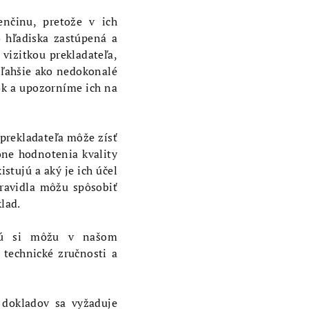
enčinu, pretože v ich
o hľadiska zastúpená a
 vizitkou prekladateľa,
a ľahšie ako nedokonalé
rok a upozorníme ich na
 prekladateľa môže zísť
kone hodnotenia kvality
stujú a aký je ich účel
ravidla môžu spôsobiť
lad.
orú si môžu v našom
 technické zručnosti a
 dokladov sa vyžaduje