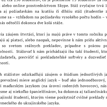
i alebo online prostredníctvom Skype. Stáž zvyčajne trvá 
a aj požiadavkám na kratšiu či dlhšiu stáž (študentke z
 sme sa – vzhľadom na požiadavku vysokého počtu hodín – v
nás odtočili dokonca dve kolá stáže.
via záujem štvrtáci, ktorí ju majú práve v tomto ročníku 
ú aj piataci, alebo naopak, nepovinne k nám prídu aktívni 
 so svetom reálnych prekladov, prípadne s prácou pr
ločnosti. Stážovať k nám prichádzajú iba takí študenti, kt
kladateľa, precvičiť si prekladateľské softvéry a dozvedie
nosti.
ch stážistov odzrkadľujú záujem o štúdium jednotlivých 
v prevažnej miere anglický jazyk – buď ako jednoodborový,
či maďarským jazykom (na úrovni rodených hovorcov), nás
 sme aj niekoľko španielčinárov, ba dokonca aj taliančinár
rajinskí študenti, ktorým vieme poskytnúť cvičné preklady
nemeckého do ukrajinského jazyka.