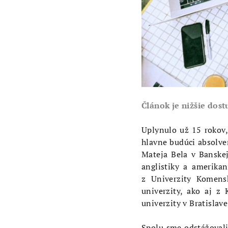
Článok je nižšie dost
Uplynulo už 15 rokov,
hlavne budúci absolven
Mateja Bela v Banskej
anglistiky a amerikan
z Univerzity Komensk
univerzity, ako aj z
univerzity v Bratislave
Spolu sme odstážovali