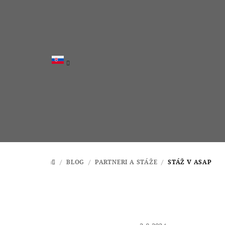
Prejsť
na
obsah
/
BLOG
/
PARTNERI A STÁŽE
/
STÁŽ V ASAP
DOMOV