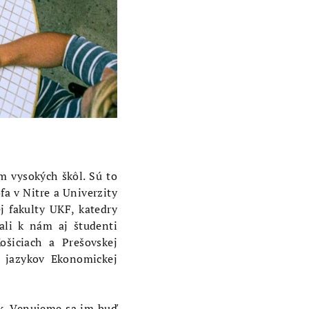
m vysokých škôl. Sú to
fa v Nitre a Univerzity
j fakulty UKF, katedry
tali k nám aj študenti
ošiciach a Prešovskej
h jazykov Ekonomickej
ok. Venujeme sa im buď