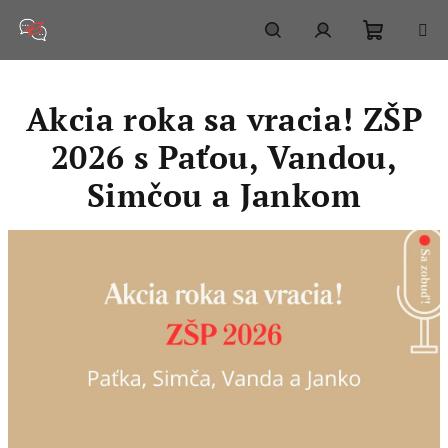
Prejsť
na
obsah
Nákupn
Hľadať
Prihlásenie
Akcia roka sa vracia! ZŠP
košík
2026 s Paťou, Vandou,
Simčou a Jankom