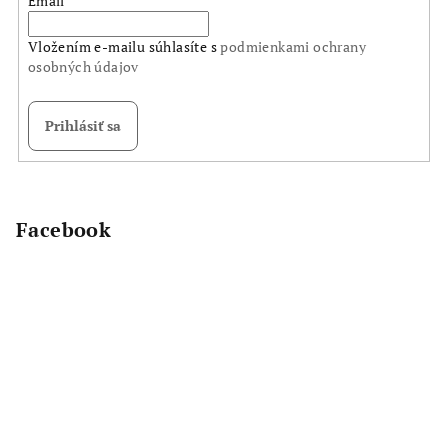
Email
Vložením e-mailu súhlasíte s
podmienkami ochrany
osobných údajov
Prihlásiť sa
Z
á
p
Facebook
ä
t
i
e