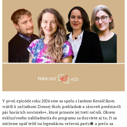
V prvej epizóde roku 2026 sme sa spolu s Jankom Kovalčíkom
vrátili k začiatkom Zimnej školy prekladu❄️ a zároveň predstavili
pár horúcich noviniek👀, ktoré prinesie jej tretí ročník. Okrem
exkluzívneho nahliadnutia do programu sa dozviete aj to, či sa
môžeme opäť tešiť na legendárnu večernú party🪩 a prečo sa