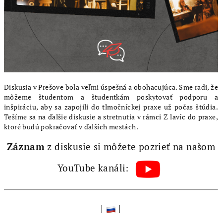
Diskusia v Prešove bola veľmi úspešná a obohacujúca. Sme radi, že
môžeme študentom a študentkám poskytovať podporu a
inšpiráciu, aby sa zapojili do tlmočníckej praxe už počas štúdia.
Tešíme sa na ďalšie diskusie a stretnutia v rámci Z lavíc do praxe,
ktoré budú pokračovať v ďalších mestách.
Záznam
z diskusie si môžete pozrieť na našom
YouTube kanáli:
|
|