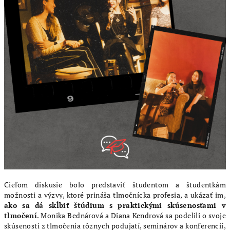
Cieľom diskusie bolo predstaviť študentom a študentkám
možnosti a výzvy, ktoré prináša tlmočnícka profesia, a ukázať im,
ako sa dá skĺbiť štúdium s praktickými skúsenosťami v
tlmočení
. Monika Bednárová a Diana Kendrová sa podelili o svoje
skúsenosti z tlmočenia rôznych podujatí, seminárov a konferencií,