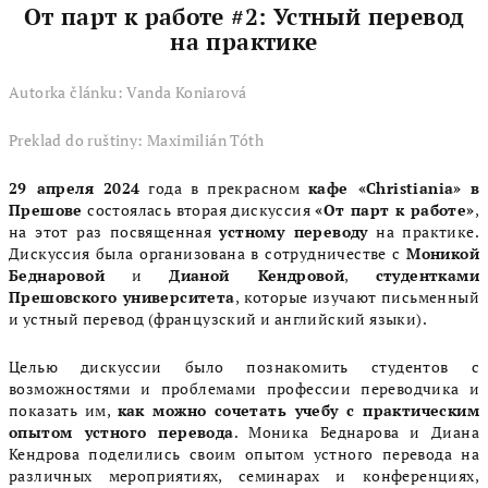
От парт к работе #2: Устный перевод
на практике
Autorka článku: Vanda Koniarová
Preklad do ruštiny: Maximilián Tóth
29 апреля 2024
года в прекрасном
кафе «Christiania»
в
Прешове
состоялась вторая дискуссия
«От парт к работе»
,
на этот раз посвященная
устному переводу
на практике.
Дискуссия была организована в сотрудничестве с
Моникой
Беднаровой
и
Дианой Кендровой
,
студентками
Прешовского университета
, которые изучают письменный
и устный перевод (французский и английский языки).
Целью дискуссии было познакомить студентов с
возможностями и проблемами профессии переводчика и
показать им,
как можно сочетать учебу с практическим
опытом устного перевода
. Моника Беднарова и Диана
Кендрова поделились своим опытом устного перевода на
различных мероприятиях, семинарах и конференциях,