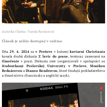
Autorka článku: Vanda Koniarová
Článok je nižšie dostupný v ruštine.
Dňa
29. 4. 2024
sa
v Prešove
v krásnej
kaviarni Christiania
konala druhá diskusia
Z lavíc do praxe
, tentoraz zameraná na
tlmočenie
v praxi. Diskusiu sme zorganizovali v spolupráci so
študentkami Prešovskej Univerzity v Prešove
,
Monikou
Bednárovou
a
Dianou Kendrovou
, ktoré študujú prekladateľstvo
a tlmočníctvo (francúzsky a anglický jazyk).