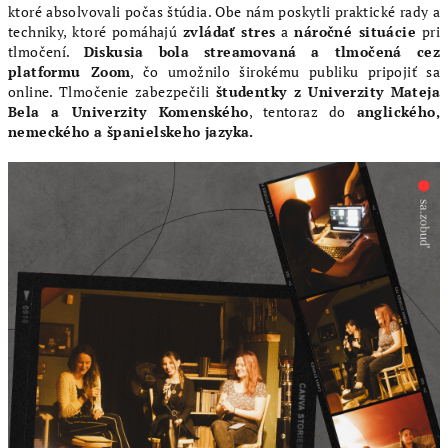
ktoré absolvovali počas štúdia. Obe nám poskytli praktické rady a
techniky, ktoré pomáhajú
zvládať stres
a
náročné situácie
pri
tlmočení.
Diskusia bola streamovaná a tlmočená cez
platformu Zoom
, čo umožnilo širokému publiku pripojiť sa
online. Tlmočenie zabezpečili
študentky z Univerzity Mateja
Bela a Univerzity Komenského
, tentoraz do
anglického,
nemeckého a španielskeho jazyka.